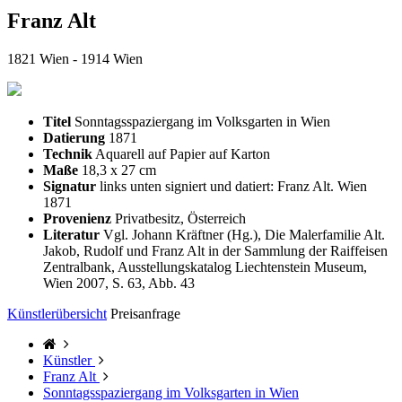
Franz Alt
1821 Wien - 1914 Wien
Titel
Sonntagsspaziergang im Volksgarten in Wien
Datierung
1871
Technik
Aquarell auf Papier auf Karton
Maße
18,3 x 27 cm
Signatur
links unten signiert und datiert: Franz Alt. Wien
1871
Provenienz
Privatbesitz, Österreich
Literatur
Vgl. Johann Kräftner (Hg.), Die Malerfamilie Alt.
Jakob, Rudolf und Franz Alt in der Sammlung der Raiffeisen
Zentralbank, Ausstellungskatalog Liechtenstein Museum,
Wien 2007, S. 63, Abb. 43
Künstlerübersicht
Preisanfrage
Künstler
Franz Alt
Sonntagsspaziergang im Volksgarten in Wien