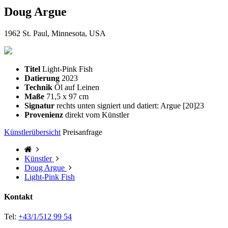
Doug Argue
1962 St. Paul, Minnesota, USA
Titel
Light-Pink Fish
Datierung
2023
Technik
Öl auf Leinen
Maße
71,5 x 97 cm
Signatur
rechts unten signiert und datiert: Argue [20]23
Provenienz
direkt vom Künstler
Künstlerübersicht
Preisanfrage
Künstler
Doug Argue
Light-Pink Fish
Kontakt
Tel:
+43/1/512 99 54