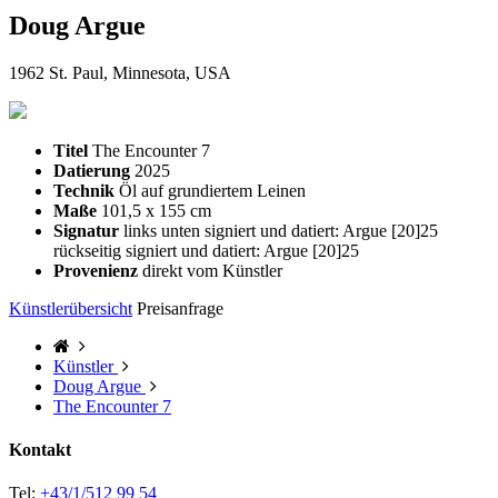
Doug Argue
1962 St. Paul, Minnesota, USA
Titel
The Encounter 7
Datierung
2025
Technik
Öl auf grundiertem Leinen
Maße
101,5 x 155 cm
Signatur
links unten signiert und datiert: Argue [20]25
rückseitig signiert und datiert: Argue [20]25
Provenienz
direkt vom Künstler
Künstlerübersicht
Preisanfrage
Künstler
Doug Argue
The Encounter 7
Kontakt
Tel:
+43/1/512 99 54