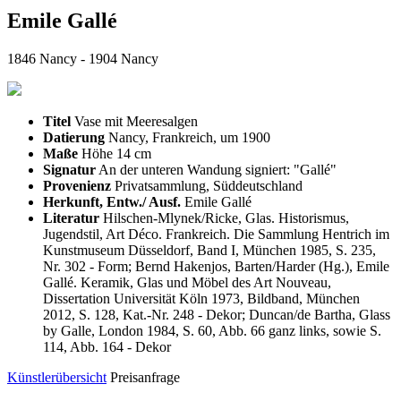
Emile Gallé
1846 Nancy - 1904 Nancy
Titel
Vase mit Meeresalgen
Datierung
Nancy, Frankreich, um 1900
Maße
Höhe 14 cm
Signatur
An der unteren Wandung signiert: "Gallé"
Provenienz
Privatsammlung, Süddeutschland
Herkunft, Entw./ Ausf.
Emile Gallé
Literatur
Hilschen-Mlynek/Ricke, Glas. Historismus,
Jugendstil, Art Déco. Frankreich. Die Sammlung Hentrich im
Kunstmuseum Düsseldorf, Band I, München 1985, S. 235,
Nr. 302 - Form; Bernd Hakenjos, Barten/Harder (Hg.), Emile
Gallé. Keramik, Glas und Möbel des Art Nouveau,
Dissertation Universität Köln 1973, Bildband, München
2012, S. 128, Kat.-Nr. 248 - Dekor; Duncan/de Bartha, Glass
by Galle, London 1984, S. 60, Abb. 66 ganz links, sowie S.
114, Abb. 164 - Dekor
Künstlerübersicht
Preisanfrage