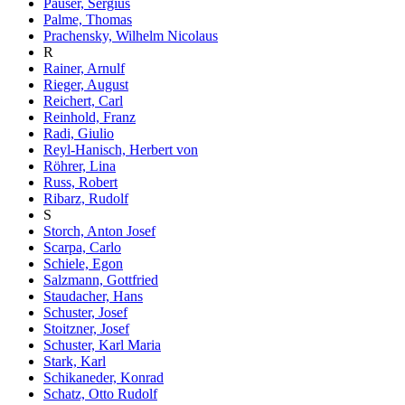
Pauser, Sergius
Palme, Thomas
Prachensky, Wilhelm Nicolaus
R
Rainer, Arnulf
Rieger, August
Reichert, Carl
Reinhold, Franz
Radi, Giulio
Reyl-Hanisch, Herbert von
Röhrer, Lina
Russ, Robert
Ribarz, Rudolf
S
Storch, Anton Josef
Scarpa, Carlo
Schiele, Egon
Salzmann, Gottfried
Staudacher, Hans
Schuster, Josef
Stoitzner, Josef
Schuster, Karl Maria
Stark, Karl
Schikaneder, Konrad
Schatz, Otto Rudolf