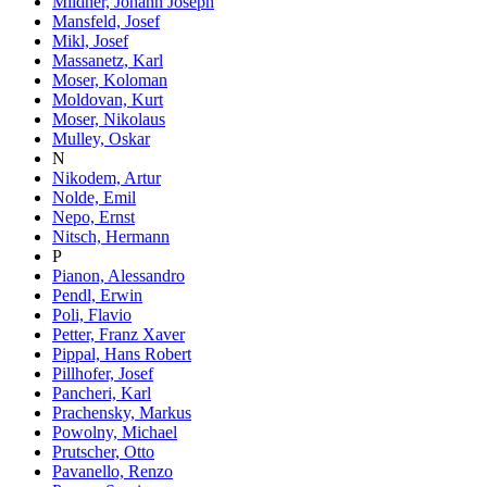
Mildner, Johann Joseph
Mansfeld, Josef
Mikl, Josef
Massanetz, Karl
Moser, Koloman
Moldovan, Kurt
Moser, Nikolaus
Mulley, Oskar
N
Nikodem, Artur
Nolde, Emil
Nepo, Ernst
Nitsch, Hermann
P
Pianon, Alessandro
Pendl, Erwin
Poli, Flavio
Petter, Franz Xaver
Pippal, Hans Robert
Pillhofer, Josef
Pancheri, Karl
Prachensky, Markus
Powolny, Michael
Prutscher, Otto
Pavanello, Renzo