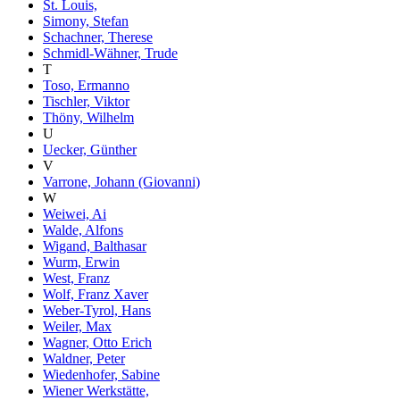
St. Louis,
Simony, Stefan
Schachner, Therese
Schmidl-Wähner, Trude
T
Toso, Ermanno
Tischler, Viktor
Thöny, Wilhelm
U
Uecker, Günther
V
Varrone, Johann (Giovanni)
W
Weiwei, Ai
Walde, Alfons
Wigand, Balthasar
Wurm, Erwin
West, Franz
Wolf, Franz Xaver
Weber-Tyrol, Hans
Weiler, Max
Wagner, Otto Erich
Waldner, Peter
Wiedenhofer, Sabine
Wiener Werkstätte,