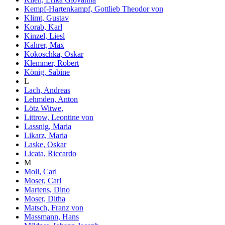
Kempf-Hartenkampf, Gottlieb Theodor von
Klimt, Gustav
Korab, Karl
Kinzel, Liesl
Kahrer, Max
Kokoschka, Oskar
Klemmer, Robert
König, Sabine
L
Lach, Andreas
Lehmden, Anton
Lötz Witwe,
Littrow, Leontine von
Lassnig, Maria
Likarz, Maria
Laske, Oskar
Licata, Riccardo
M
Moll, Carl
Moser, Carl
Martens, Dino
Moser, Ditha
Matsch, Franz von
Massmann, Hans