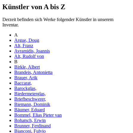
Künstler von A bis Z
Derzeit befinden sich Werke folgender Künstler in unserem
Inventar.
A
Argue, Doug
Alt, Franz
Avramidis, Joannis
Alt, Rudolf von
B
Birkle, Albert
Brandeis, Antonietta
Brauer, Arik
Baccarat,
Barockglas,
Biedermeierglas,
Briefbeschwerer,
Biemann, Dominik
Bäumer, Eduard
Bommel, Elias Pieter van
Bohatsch, Erwin
Brunner, Ferdinand
Bianconi, Fulvio