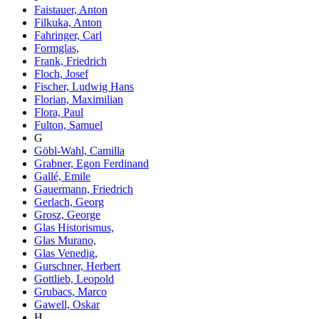
Faistauer, Anton
Filkuka, Anton
Fahringer, Carl
Formglas,
Frank, Friedrich
Floch, Josef
Fischer, Ludwig Hans
Florian, Maximilian
Flora, Paul
Fulton, Samuel
G
Göbl-Wahl, Camilla
Grabner, Egon Ferdinand
Gallé, Emile
Gauermann, Friedrich
Gerlach, Georg
Grosz, George
Glas Historismus,
Glas Murano,
Glas Venedig,
Gurschner, Herbert
Gottlieb, Leopold
Grubacs, Marco
Gawell, Oskar
H