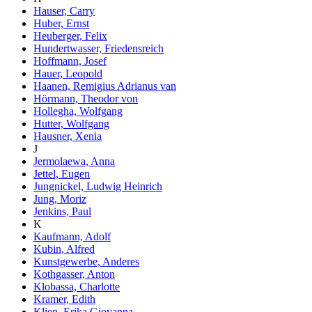
Hauser, Carry
Huber, Ernst
Heuberger, Felix
Hundertwasser, Friedensreich
Hoffmann, Josef
Hauer, Leopold
Haanen, Remigius Adrianus van
Hörmann, Theodor von
Hollegha, Wolfgang
Hutter, Wolfgang
Hausner, Xenia
J
Jermolaewa, Anna
Jettel, Eugen
Jungnickel, Ludwig Heinrich
Jung, Moriz
Jenkins, Paul
K
Kaufmann, Adolf
Kubin, Alfred
Kunstgewerbe, Anderes
Kothgasser, Anton
Klobassa, Charlotte
Kramer, Edith
Klien, Erika Giovanna