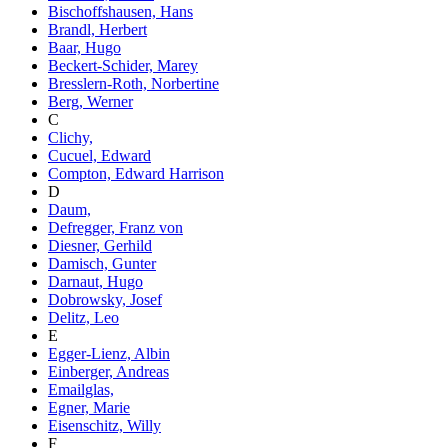
Bischoffshausen, Hans
Brandl, Herbert
Baar, Hugo
Beckert-Schider, Marey
Bresslern-Roth, Norbertine
Berg, Werner
C
Clichy,
Cucuel, Edward
Compton, Edward Harrison
D
Daum,
Defregger, Franz von
Diesner, Gerhild
Damisch, Gunter
Darnaut, Hugo
Dobrowsky, Josef
Delitz, Leo
E
Egger-Lienz, Albin
Einberger, Andreas
Emailglas,
Egner, Marie
Eisenschitz, Willy
F