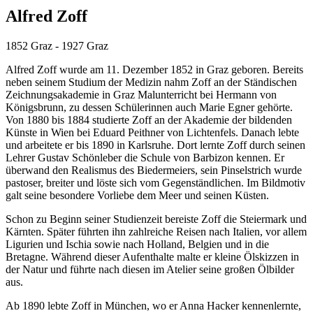
Alfred Zoff
1852 Graz - 1927 Graz
Alfred Zoff wurde am 11. Dezember 1852 in Graz geboren. Bereits
neben seinem Studium der Medizin nahm Zoff an der Ständischen
Zeichnungsakademie in Graz Malunterricht bei Hermann von
Königsbrunn, zu dessen Schülerinnen auch Marie Egner gehörte.
Von 1880 bis 1884 studierte Zoff an der Akademie der bildenden
Künste in Wien bei Eduard Peithner von Lichtenfels. Danach lebte
und arbeitete er bis 1890 in Karlsruhe. Dort lernte Zoff durch seinen
Lehrer Gustav Schönleber die Schule von Barbizon kennen. Er
überwand den Realismus des Biedermeiers, sein Pinselstrich wurde
pastoser, breiter und löste sich vom Gegenständlichen. Im Bildmotiv
galt seine besondere Vorliebe dem Meer und seinen Küsten.
Schon zu Beginn seiner Studienzeit bereiste Zoff die Steiermark und
Kärnten. Später führten ihn zahlreiche Reisen nach Italien, vor allem
Ligurien und Ischia sowie nach Holland, Belgien und in die
Bretagne. Während dieser Aufenthalte malte er kleine Ölskizzen in
der Natur und führte nach diesen im Atelier seine großen Ölbilder
aus.
Ab 1890 lebte Zoff in München, wo er Anna Hacker kennenlernte,