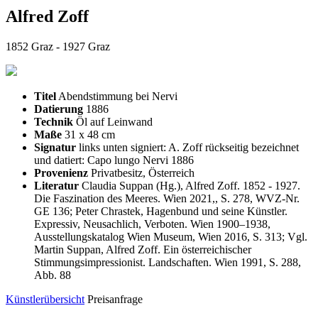
Alfred Zoff
1852 Graz - 1927 Graz
Titel
Abendstimmung bei Nervi
Datierung
1886
Technik
Öl auf Leinwand
Maße
31 x 48 cm
Signatur
links unten signiert: A. Zoff rückseitig bezeichnet
und datiert: Capo lungo Nervi 1886
Provenienz
Privatbesitz, Österreich
Literatur
Claudia Suppan (Hg.), Alfred Zoff. 1852 - 1927.
Die Faszination des Meeres. Wien 2021,, S. 278, WVZ-Nr.
GE 136; Peter Chrastek, Hagenbund und seine Künstler.
Expressiv, Neusachlich, Verboten. Wien 1900–1938,
Ausstellungskatalog Wien Museum, Wien 2016, S. 313; Vgl.
Martin Suppan, Alfred Zoff. Ein österreichischer
Stimmungsimpressionist. Landschaften. Wien 1991, S. 288,
Abb. 88
Künstlerübersicht
Preisanfrage