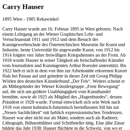
Carry Hauser
1895 Wien - 1985 Rekawinkel
Carry Hauser wurde am 16. Februar 1895 in Wien geboren. Nach
einem Lehrgang an der Wiener Graphischen Lehr- und
Versuchsanstalt 1911 und 1912 und dem Besuch der
Kunstgewerbeschule des Österreichischen Museums für Kunst und
Industrie, heute Universität für angewandte Kunst, von 1912 bis
1914 folgten vier Jahre freiwilligen Kriegsdienstes an der Front. Ab
1918 wurde Hauser in seiner Tätigkeit als freischaffender Künstler
vom Journalisten und Kunstagenten Arthur Roessler unterstützt. Bis
1922 hielt er sich in dem von ihm zur Arbeitsstätte erkorenen Kurort
Hals bei Passau auf und gründete in dieser Zeit mit Georg Philipp
Wörlen den deutschen Künstlerbund „Der Fels“. Weiters scheint er
als Mitbegründer der Wiener Künstlergruppe „Freie Bewegung“
auf, die sich um größere Unabhängigkeit vom Kunsthandel
bemühte, sowie ab 1925 als Mitglied des „Hagenbundes“, dessen
Präsident er 1928 wurde. Formal entwickelt sich sein Werk nach
1918 von einem kubistisch-futuristisch beeinflussten Stil hin zur
„Neuen Sachlichkeit“ mit farblich expressionistischen Tendenzen.
Hauser war aber nicht nur als Maler, sondern auch als Radierer,
Lithograph, Bühnenbildner und Schriftsteller tätig. Eine jähe Zäsur
bildete das Jahr 1938: Hauser flüchtete in die Schweiz, von wo er