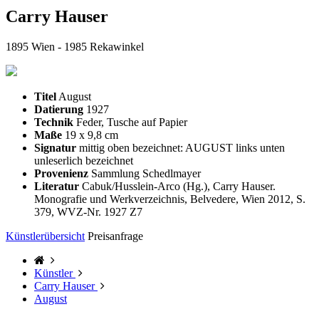
Carry Hauser
1895 Wien - 1985 Rekawinkel
Titel
August
Datierung
1927
Technik
Feder, Tusche auf Papier
Maße
19 x 9,8 cm
Signatur
mittig oben bezeichnet: AUGUST links unten
unleserlich bezeichnet
Provenienz
Sammlung Schedlmayer
Literatur
Cabuk/Husslein-Arco (Hg.), Carry Hauser.
Monografie und Werkverzeichnis, Belvedere, Wien 2012, S.
379, WVZ-Nr. 1927 Z7
Künstlerübersicht
Preisanfrage
Künstler
Carry Hauser
August