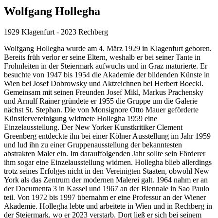
Wolfgang Hollegha
1929 Klagenfurt - 2023 Rechberg
Wolfgang Hollegha wurde am 4. März 1929 in Klagenfurt geboren.
Bereits früh verlor er seine Eltern, weshalb er bei seiner Tante in
Frohnleiten in der Steiermark aufwuchs und in Graz maturierte. Er
besuchte von 1947 bis 1954 die Akademie der bildenden Künste in
Wien bei Josef Dobrowsky und Aktzeichnen bei Herbert Boeckl.
Gemeinsam mit seinen Freunden Josef Mikl, Markus Prachensky
und Arnulf Rainer gründete er 1955 die Gruppe um die Galerie
nächst St. Stephan. Die von Monsignore Otto Mauer geförderte
Künstlervereinigung widmete Hollegha 1959 eine
Einzelausstellung. Der New Yorker Kunstkritiker Clement
Greenberg entdeckte ihn bei einer Kölner Ausstellung im Jahr 1959
und lud ihn zu einer Gruppenausstellung der bekanntesten
abstrakten Maler ein. Im darauffolgenden Jahr sollte sein Förderer
ihm sogar eine Einzelausstellung widmen. Hollegha blieb allerdings
trotz seines Erfolges nicht in den Vereinigten Staaten, obwohl New
York als das Zentrum der modernen Malerei galt. 1964 nahm er an
der Documenta 3 in Kassel und 1967 an der Biennale in Sao Paulo
teil. Von 1972 bis 1997 übernahm er eine Professur an der Wiener
Akademie. Hollegha lebte und arbeitete in Wien und in Rechberg in
der Steiermark, wo er 2023 verstarb. Dort ließ er sich bei seinem