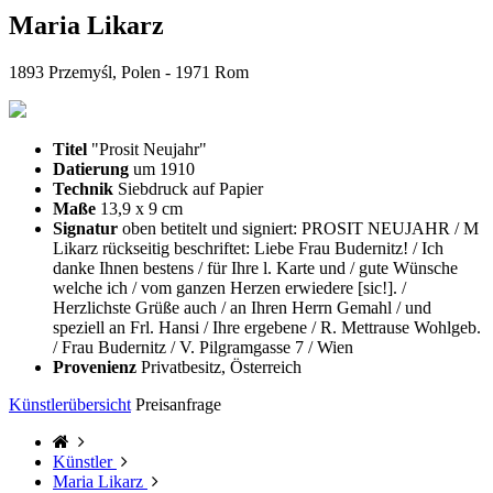
Maria Likarz
1893 Przemyśl, Polen - 1971 Rom
Titel
"Prosit Neujahr"
Datierung
um 1910
Technik
Siebdruck auf Papier
Maße
13,9 x 9 cm
Signatur
oben betitelt und signiert: PROSIT NEUJAHR / M
Likarz rückseitig beschriftet: Liebe Frau Budernitz! / Ich
danke Ihnen bestens / für Ihre l. Karte und / gute Wünsche
welche ich / vom ganzen Herzen erwiedere [sic!]. /
Herzlichste Grüße auch / an Ihren Herrn Gemahl / und
speziell an Frl. Hansi / Ihre ergebene / R. Mettrause Wohlgeb.
/ Frau Budernitz / V. Pilgramgasse 7 / Wien
Provenienz
Privatbesitz, Österreich
Künstlerübersicht
Preisanfrage
Künstler
Maria Likarz