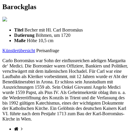
Barockglas
Titel
Becher mit Hl. Carl Borromäus
Datierung
Böhmen, um 1720
Maße
Höhe 10,5 cm
Künstlerübersicht
Preisanfrage
Carlo Borromäus war Sohn der einflussreichen adeligen Margarita
de‘ Medici. Die Borromäer waren Offiziere, Bankiers und Politiker,
verschwägert mit dem italienischen Hochadel. Für Carl war eine
Laufbahn als Kleriker vorbestimmt, mit 12 Jahren wurde er Abt der
Benediktinerabtei in Arona. Er schloss sein Jurastudium mit
Auszeichnungen 1559 ab. Sein Onkel Giovanni Angelo Medici
wurde 1559 Papst, als Pius IV. Als Geheimsekretär oblag ihm u. a.
die Wiedereröffnung des Konzils in Trient und die Verfassung des
bis 1992 gültigen Katechismus, eines der wichtigsten Dokumente
der Katholischen Kirche. Ein Gelöbnis des deutschen Kaisers Karl
VI. führte nach dem Pestjahr 1713 zum Bau der Karl-Borromäus-
Kirche in Wien.