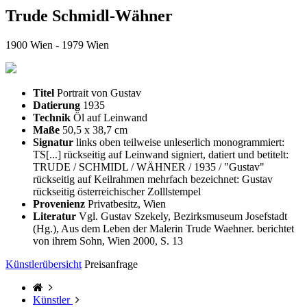
Trude Schmidl-Wähner
1900 Wien - 1979 Wien
Titel
Portrait von Gustav
Datierung
1935
Technik
Öl auf Leinwand
Maße
50,5 x 38,7 cm
Signatur
links oben teilweise unleserlich monogrammiert:
TS[...] rückseitig auf Leinwand signiert, datiert und betitelt:
TRUDE / SCHMIDL / WÄHNER / 1935 / "Gustav"
rückseitig auf Keilrahmen mehrfach bezeichnet: Gustav
rückseitig österreichischer Zolllstempel
Provenienz
Privatbesitz, Wien
Literatur
Vgl. Gustav Szekely, Bezirksmuseum Josefstadt
(Hg.), Aus dem Leben der Malerin Trude Waehner. berichtet
von ihrem Sohn, Wien 2000, S. 13
Künstlerübersicht
Preisanfrage
Künstler