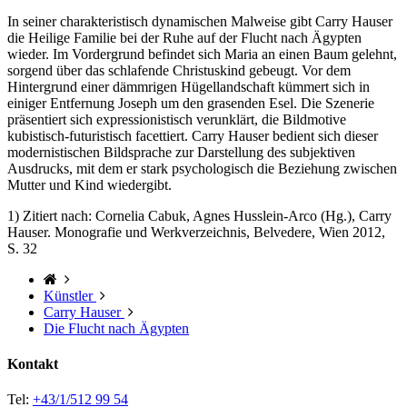
In seiner charakteristisch dynamischen Malweise gibt Carry Hauser
die Heilige Familie bei der Ruhe auf der Flucht nach Ägypten
wieder. Im Vordergrund befindet sich Maria an einen Baum gelehnt,
sorgend über das schlafende Christuskind gebeugt. Vor dem
Hintergrund einer dämmrigen Hügellandschaft kümmert sich in
einiger Entfernung Joseph um den grasenden Esel. Die Szenerie
präsentiert sich expressionistisch verunklärt, die Bildmotive
kubistisch-futuristisch facettiert. Carry Hauser bedient sich dieser
modernistischen Bildsprache zur Darstellung des subjektiven
Ausdrucks, mit dem er stark psychologisch die Beziehung zwischen
Mutter und Kind wiedergibt.
1) Zitiert nach: Cornelia Cabuk, Agnes Husslein-Arco (Hg.), Carry
Hauser. Monografie und Werkverzeichnis, Belvedere, Wien 2012,
S. 32
Künstler
Carry Hauser
Die Flucht nach Ägypten
Kontakt
Tel:
+43/1/512 99 54