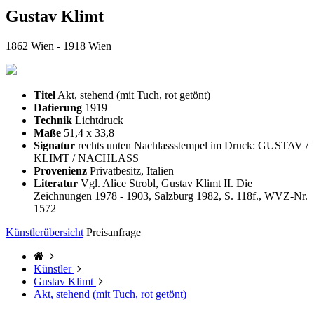
Gustav Klimt
1862 Wien - 1918 Wien
Titel
Akt, stehend (mit Tuch, rot getönt)
Datierung
1919
Technik
Lichtdruck
Maße
51,4 x 33,8
Signatur
rechts unten Nachlassstempel im Druck: GUSTAV /
KLIMT / NACHLASS
Provenienz
Privatbesitz, Italien
Literatur
Vgl. Alice Strobl, Gustav Klimt II. Die
Zeichnungen 1978 - 1903, Salzburg 1982, S. 118f., WVZ-Nr.
1572
Künstlerübersicht
Preisanfrage
Künstler
Gustav Klimt
Akt, stehend (mit Tuch, rot getönt)