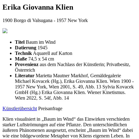
Erika Giovanna Klien
1900 Borgo di Valsugana - 1957 New York
Titel
Baum im Wind
Datierung
1945
Technik
Aquarell auf Karton
Maße
74,5 x 54 cm
Provenienz
aus dem Nachlass der Künstlerin; Privatbesitz,
Österreich
Literatur
Marietta Mautner Markhof, Gemäldegalerie
Michael Kovacek (Hg.), Erika Giovanna Klien. Wien 1900 -
1957 New York, Wien 2001, S. 49, Abb. 13 Sylvia Kovacek
GmbH (Hg.) Erika Giovanna Klien. Wiener Kinetismus.
Wien 2022, S. 54f, Abb. 14
Künstlerübersicht
Preisanfrage
Klien visualisiert in „Baum im Wind“ das Einwirken verschieden
starker Luftströmungen auf eine Pflanze. Den unterschiedlichen
äußeren Phänomenen ausgesetzt, erscheint „Baum im Wind“ dabei
wie eine bildgewordene Metapher von Kliens eigenem Leben. In