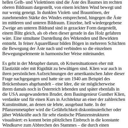
hellen Gelb- und Violettönen sind die Äste des Baumes im rechten
oberen Bildraum dargestellt, von einem leichten Wind bewegt und
nur wenig geneigt. In dunklen Violett- und Brauntönen, der
zunehmenden Stärke des Windes entsprechend, hingegen die Äste
im mittleren und unteren Bildraum. Einzelne, hell wiedergegebene
Zweige am unteren Bildrand sind in gezackter Form dargestellt,
einem Blitz gleich, als ob eben dieser gerade in das Holz gefahren
wäre. Eine simultane Darstellung des Wirkenden und Bewirkten
entsteht. In feiner Aquarelllasur bilden Bögen in mehreren Schichten
die Bewegung der Äste nach und verbinden so die einzelnen
Bewegungselemente in harmonischer Weise miteinander.
Es geht in der Metapher darum, ob Krisensituationen eher mit
Elastizität oder mit Rigidität zu bewältigen sind. Klien war auch in
ihren persönlichen Aufzeichnungen der amerikanischen Jahre dieser
Frage nachgegangen und hatte sie um 1940 am Beispiel des
Brückenbaues abgehandelt – eine Idee, die sie möglicherweise
ihrem damals noch in Österreich lebenden und später ebenfalls in
die USA ausgewanderten Bruder, dem Bauingenieur Gunther Klien,
verdankte und für einen Kurs in Architektur an einer der zahlreichen
Kunstinstitute, an denen sie lehrte, ausgebaut hatte. In der
Pflanzenmetapher wird die Gefährlichkeit diskontinuierlicher oder
jäher Wirkkräfte auch für sehr elastische Pflanzenstrukturen
visualisiert: es kommt beim plötzlichen Einbruch in die konstante
Windkurve zum Abbrechen des Stammes – die durch einen