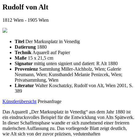
Rudolf von Alt
1812 Wien - 1905 Wien
Titel
Der Markusplatz in Venedig
Datierung
1880
Technik
Aquarell auf Papier
Maße
15 x 21,5 cm
Signatur
mittig unten signiert und datiert: R Alt 1880
Provenienz
Sammlung Miller-Aichholz, Wien; Galerie
Neumann, Wien; Kunsthandel Melanie Penizcek, Wien;
Privatsammlung, Wien
Literatur
Walter Koschatzky, Rudolf von Alt, Wien 2001, S.
389
Künstlerübersicht
Preisanfrage
Das Aquarell „Der Markusplatz in Venedig“ aus dem Jahr 1880 ist
ein eindrucksvolles Beispiel für die Entwicklung von Alts Spätwerk.
In dieser Schaffensphase wandte er sich zunehmend einer freieren
malerischen Auffassung zu. Das vorliegende Blatt zeigt deutlich,
wie Alt sich von der zuvor präzisen, vedutenhaften