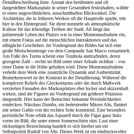
Detailbeschreibung löste. Anstatt den berühmten und oft
dargestellten Markusplatz in seiner Gesamtheit festzuhalten, wählte
er einen ungewöhnlichen, ausschnitthaften Blickwinkel. Die
Architektur, die in früheren Werken oft die Hauptrolle spielte, tritt
hier in den Hintergrund. Sie dient nunmehr als atmosphärische
Kulisse für das lebendige Treiben der Stadt. Alt fängt das
pulsierende Leben des Platzes wie in einer Momentaufnahme ein,
mit einem Fokus auf die menschlichen Interaktionen und das
alltägliche Geschehen. Im Vordergrund des Bildes hat sich eine
große Menschenmenge vor dem Campanile San Marco versammelt.
Am Fuße des Turms scheint eine Tombola stattzufinden, deren
gezogene Zahl – rechts im Bild unter einer Arkade sichtbar – von
einer Dame in die Höhe gehalten wird. Diese Momentaufnahme
verleiht dem Werk eine zusätzliche Dynamik und Authentizität.
Bemerkenswert ist der Kontrast in der Detaillierung: Während die
komplexen Reliefs des Glockenturms oder die durch Maßwerk
verzierten Fassaden des Markusplatzes eher locker und skizzenhaft
wirken, sind die Figuren im Vordergrund mit größerer Präzision
dargestellt. Hier kann der Betrachter bekannte Persönlichkeiten
entdecken: Nikolaus Dumba, ein bedeutender Mäzen Alts, flaniert
mit seiner Gattin von der rechten Seite kommend. Eine besonders
persönliche Note erhält das Aquarell durch die Figur ganz links
vorne im Bild, die unter einem Sonnenschirm sitzt. Laut einer
rückseitigen Bezeichnung handelt es sich hierbei um ein
Selbstporträt Rudolf von Alts. Dieses Werk ist ein eindrucksvolles