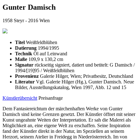
Gunter Damisch
1958 Steyr - 2016 Wien
Titel
Weißfeldblühen
Datierung
1994/1995
Technik
Öl auf Leinwand
Maße
109,9 x 130,2 cm
Signatur
rückseitig signiert, datiert und betitelt: G Damisch /
1994/[19]95 / Weißfeldblühen
Provenienz
Galerie Hilger, Wien; Privatbesitz, Deutschland
Literatur
Vgl. Galerie Hilger (Hg.), Gunter Damisch. Neue
Bilder, Ausstellungskatalog, Wien 1997, Abb. 12 und 15
Künstlerübersicht
Preisanfrage
Dem Fantasiereichtum der märchenhaften Werke von Gunter
Damisch sind keine Grenzen gesetzt. Der Künstler öffnet mit seiner
Kunst ungeahnte Weiten der Interpretation. Er sah die Malerei als
Möglichkeit an, eine eigene Welt zu erschaffen. Seine Inspiration
fand der Künstler direkt in der Natur, im Speziellen an seinem
Herzort, seinem Atelier in Freidegg in Niederösterreich. Im von