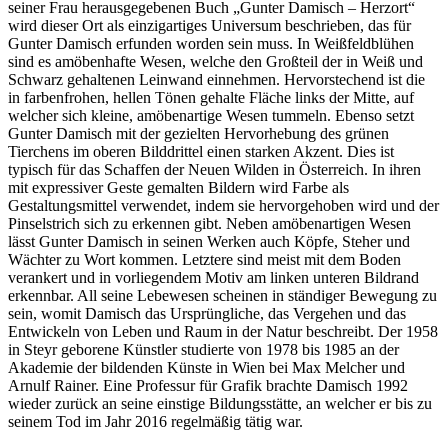
seiner Frau herausgegebenen Buch „Gunter Damisch – Herzort“
wird dieser Ort als einzigartiges Universum beschrieben, das für
Gunter Damisch erfunden worden sein muss. In Weißfeldblühen
sind es amöbenhafte Wesen, welche den Großteil der in Weiß und
Schwarz gehaltenen Leinwand einnehmen. Hervorstechend ist die
in farbenfrohen, hellen Tönen gehalte Fläche links der Mitte, auf
welcher sich kleine, amöbenartige Wesen tummeln. Ebenso setzt
Gunter Damisch mit der gezielten Hervorhebung des grünen
Tierchens im oberen Bilddrittel einen starken Akzent. Dies ist
typisch für das Schaffen der Neuen Wilden in Österreich. In ihren
mit expressiver Geste gemalten Bildern wird Farbe als
Gestaltungsmittel verwendet, indem sie hervorgehoben wird und der
Pinselstrich sich zu erkennen gibt. Neben amöbenartigen Wesen
lässt Gunter Damisch in seinen Werken auch Köpfe, Steher und
Wächter zu Wort kommen. Letztere sind meist mit dem Boden
verankert und in vorliegendem Motiv am linken unteren Bildrand
erkennbar. All seine Lebewesen scheinen in ständiger Bewegung zu
sein, womit Damisch das Ursprüngliche, das Vergehen und das
Entwickeln von Leben und Raum in der Natur beschreibt. Der 1958
in Steyr geborene Künstler studierte von 1978 bis 1985 an der
Akademie der bildenden Künste in Wien bei Max Melcher und
Arnulf Rainer. Eine Professur für Grafik brachte Damisch 1992
wieder zurück an seine einstige Bildungsstätte, an welcher er bis zu
seinem Tod im Jahr 2016 regelmäßig tätig war.