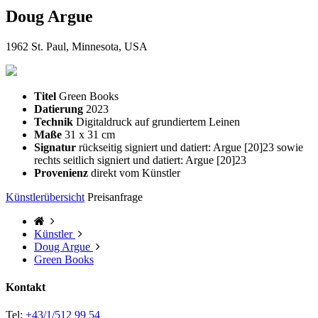
Doug Argue
1962 St. Paul, Minnesota, USA
Titel
Green Books
Datierung
2023
Technik
Digitaldruck auf grundiertem Leinen
Maße
31 x 31 cm
Signatur
rückseitig signiert und datiert: Argue [20]23 sowie
rechts seitlich signiert und datiert: Argue [20]23
Provenienz
direkt vom Künstler
Künstlerübersicht
Preisanfrage
Künstler
Doug Argue
Green Books
Kontakt
Tel:
+43/1/512 99 54